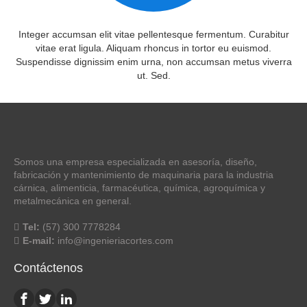
Integer accumsan elit vitae pellentesque fermentum. Curabitur
vitae erat ligula. Aliquam rhoncus in tortor eu euismod.
Suspendisse dignissim enim urna, non accumsan metus viverra
ut. Sed.
Somos una empresa especializada en asesoría, diseño,
fabricación y mantenimiento de maquinaria para la industria
cárnica, alimenticia, farmacéutica, química, agroquímica y
metalmecánica en general.
Tel:
(57) 300 7778284
E-mail:
info@ingenieriacortes.com
Contáctenos