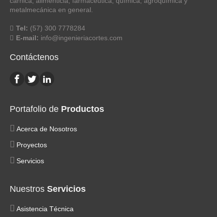
cárnica, alimenticia, farmacéutica, química, agroquímica y
metalmecánica en general.
Tel:
(57) 300 7778284
E-mail:
info@ingenieriacortes.com
Contáctenos
Portafolio de
Productos
Acerca de Nosotros
Proyectos
Servicios
Nuestros
Servicios
Asistencia Técnica