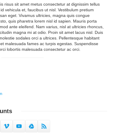
isis risus sit amet metus consectetur at dignissim tellus
id vehicula et, faucibus ut nisl. Vestibulum pretium
umsan eget. Vivamus ultricies, magna quis congue
usto, quis pharetra lorem nisl id sapien. Mauris porta
mod ante eleifend. Nam varius, nisl at ultricies rhoncus,
icitudin magna mi at odio. Proin sit amet lacus nisl. Duis
lestie sodales orci a ultrices. Pellentesque habitant
s et malesuada fames ac turpis egestas. Suspendisse
 orci lobortis malesuada consectetur ac orci.
om
unts