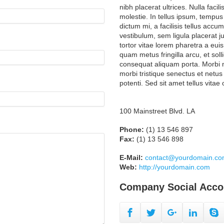
nibh placerat ultrices. Nulla facil
molestie. In tellus ipsum, tempus 
dictum mi, a facilisis tellus acc
vestibulum, sem ligula placerat j
tortor vitae lorem pharetra a euis
quam metus fringilla arcu, et soll
consequat aliquam porta. Morbi mo
morbi tristique senectus et netu
potenti. Sed sit amet tellus vitae
100 Mainstreet Blvd. LA
Phone:
(1) 13 546 897
Fax:
(1) 13 546 898
E-Mail:
contact@yourdomain.c
Web:
http://yourdomain.com
Company
Social Acco