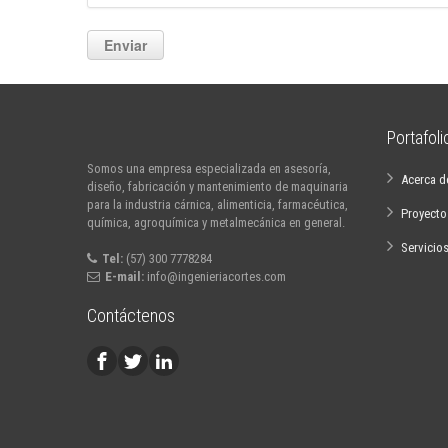
Portafol
Somos una empresa especializada en asesoría,
Acerca d
diseño, fabricación y mantenimiento de maquinaria
para la industria cárnica, alimenticia, farmacéutica,
Proyecto
química, agroquímica y metalmecánica en general.
Servicio
Tel:
(57) 300 7778284
E-mail:
info@ingenieriacortes.com
Contáctenos