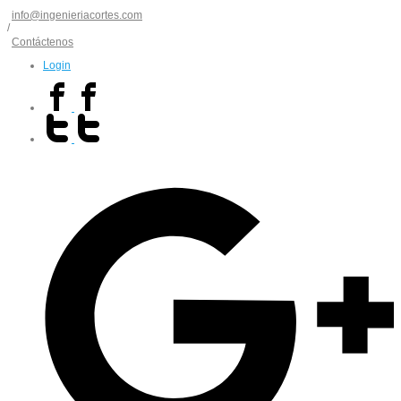
info@ingenieriacortes.com
/
Contáctenos
Login