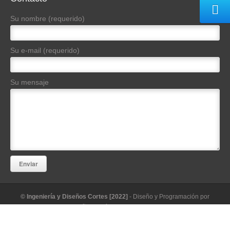
Su nombre (requerido)
Su e-mail (requerido)
Su mensaje
© Ingeniería y Diseños Cortes [2022]
- Diseño y Programación por
Diseño Sin Límites / Artdesingleo
Acerca de Nosotros
/
Proyectos
/
Servicios