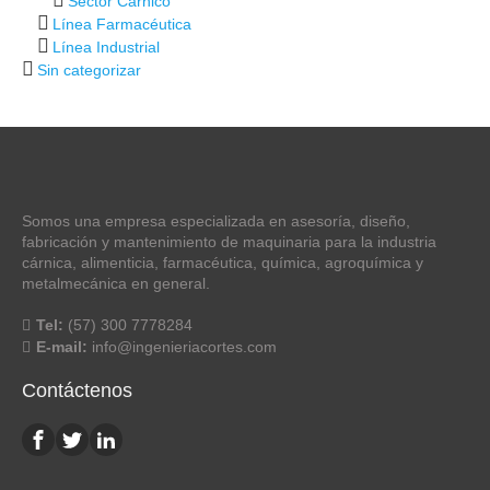
Sector Cárnico
Línea Farmacéutica
Línea Industrial
Sin categorizar
Somos una empresa especializada en asesoría, diseño,
fabricación y mantenimiento de maquinaria para la industria
cárnica, alimenticia, farmacéutica, química, agroquímica y
metalmecánica en general.
Tel:
(57) 300 7778284
E-mail:
info@ingenieriacortes.com
Contáctenos