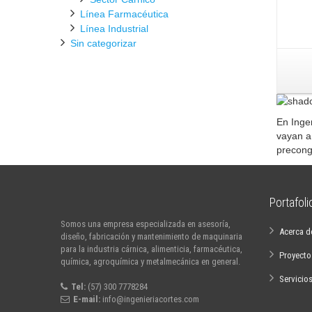
Línea Farmacéutica
Línea Industrial
Sin categorizar
En Inge
vayan a
precong
Portafol
Somos una empresa especializada en asesoría,
Acerca d
diseño, fabricación y mantenimiento de maquinaria
para la industria cárnica, alimenticia, farmacéutica,
Proyecto
química, agroquímica y metalmecánica en general.
Servicio
Tel:
(57) 300 7778284
E-mail:
info@ingenieriacortes.com