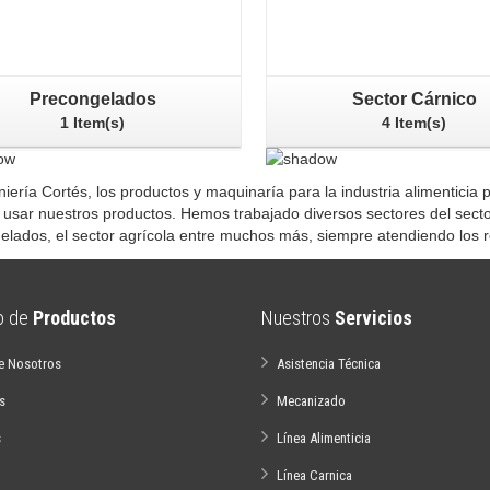
Precongelados
Sector Cárnico
1 Item(s)
4 Item(s)
niería Cortés, los productos y maquinaría para la industria alimentici
 usar nuestros productos. Hemos trabajado diversos sectores del sector
elados, el sector agrícola entre muchos más, siempre atendiendo los r
io de
Productos
Nuestros
Servicios
e Nosotros
Asistencia Técnica
s
Mecanizado
s
Línea Alimenticia
Línea Carnica